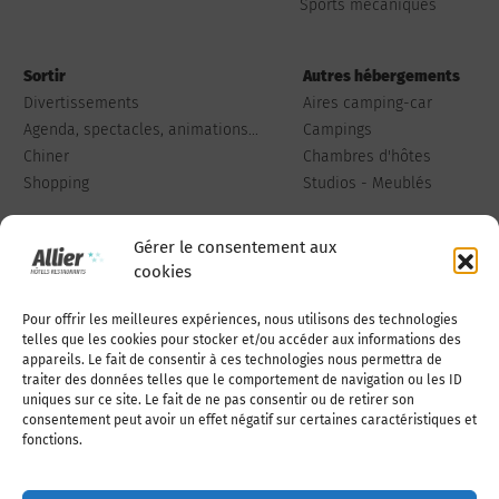
Sports mécaniques
Sortir
Autres hébergements
Divertissements
Aires camping-car
Agenda, spectacles, animations...
Campings
Chiner
Chambres d'hôtes
Shopping
Studios - Meublés
Gérer le consentement aux
cookies
Pour offrir les meilleures expériences, nous utilisons des technologies
Qui sommes-nous
Publiez votre annonce
telles que les cookies pour stocker et/ou accéder aux informations des
appareils. Le fait de consentir à ces technologies nous permettra de
traiter des données telles que le comportement de navigation ou les ID
uniques sur ce site. Le fait de ne pas consentir ou de retirer son
Adhérer à l’association
Nous contacter
consentement peut avoir un effet négatif sur certaines caractéristiques et
fonctions.
Mentions légales