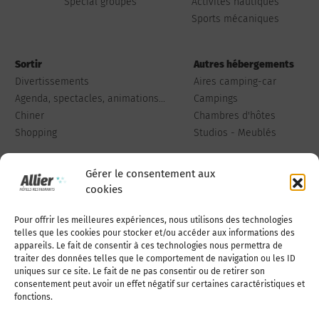
Spécial groupes
Activités nautiques
Sports mécaniques
Sortir
Autres hébergements
Divertissements
Aires camping-car
Agenda, spectacles, animations...
Campings
Chiner
Chambres d'hôtes
Shopping
Studios - Meublés
Gérer le consentement aux
cookies
Pour offrir les meilleures expériences, nous utilisons des technologies
Qui sommes-nous
Publiez votre annonce
telles que les cookies pour stocker et/ou accéder aux informations des
appareils. Le fait de consentir à ces technologies nous permettra de
traiter des données telles que le comportement de navigation ou les ID
uniques sur ce site. Le fait de ne pas consentir ou de retirer son
Adhérer à l’association
Nous contacter
consentement peut avoir un effet négatif sur certaines caractéristiques et
fonctions.