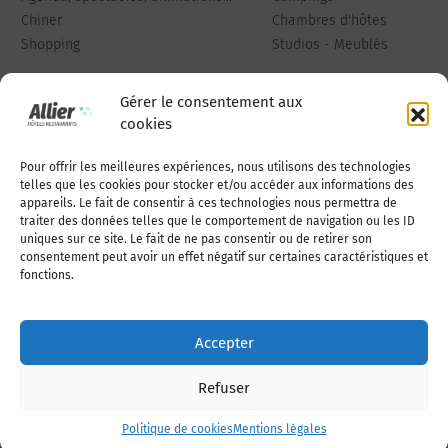
Chiner
Chambres d'hôtes
Shopping
Studios - Meublés
Gérer le consentement aux
cookies
Pour offrir les meilleures expériences, nous utilisons des technologies
Qui sommes-nous
Publiez votre annonce
telles que les cookies pour stocker et/ou accéder aux informations des
appareils. Le fait de consentir à ces technologies nous permettra de
traiter des données telles que le comportement de navigation ou les ID
uniques sur ce site. Le fait de ne pas consentir ou de retirer son
Adhérer à l’association
Nous contacter
consentement peut avoir un effet négatif sur certaines caractéristiques et
fonctions.
Mentions légales
Accepter
Politique de cookies (UE)
Refuser
Politique de cookies
Mentions légales