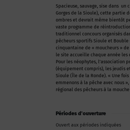
Spacieuse, sauvage, sise dans un cadre exceptionnel, rocailleux et boisé (les fameuses
Gorges de la Sioule), cette partie d
ombres et devrait même bientôt pe
vaste programme de réintroduction 
traditionnel concours organisés da
pêcheurs sportifs Sioule et Bouble 
cinquantaine de « moucheurs » de to
le site accueille chaque année les
Pour les néophytes, l’association p
(équipement compris), les jeudis e
Sioule (Île de la Ronde). « Une fois
emmenons à la pêche avec nous », 
régional des pêcheurs à la mouche 
Périodes d'ouverture
Ouvert aux périodes indiquées