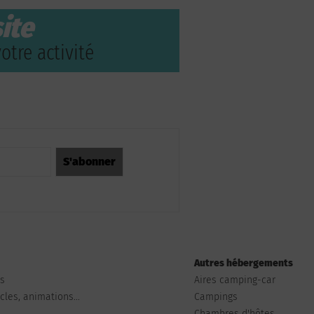
ite
otre activité
Autres hébergements
ts
Aires camping-car
les, animations...
Campings
Chambres d'hôtes