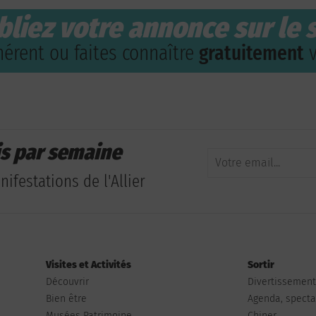
bliez votre annonce sur le s
érent ou faites connaître
gratuitement
v
is par semaine
ifestations de l'Allier
Visites et Activités
Sortir
Découvrir
Divertissemen
Bien être
Agenda, spectac
Musées Patrimoine
Chiner