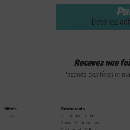
Pu
Devenez adh
Recevez une fo
l'agenda des fêtes et man
Hôtels
Restaurants
Logis
Les grandes tables
Cuisine bourbonnaise
Restaurants & Bars