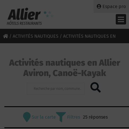
Espace pro
/
ACTIVITÉS NAUTIQUES
/ ACTIVITÉS NAUTIQUES EN
ALLIER - AVIRON, CANOË-KAYAK
Activités nautiques en Allier
Aviron, Canoë-Kayak
Sur la carte
Filtres
25 réponses