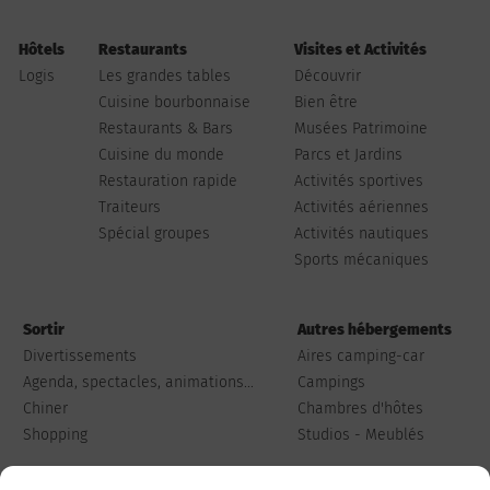
Hôtels
Restaurants
Visites et Activités
Logis
Les grandes tables
Découvrir
Cuisine bourbonnaise
Bien être
Restaurants & Bars
Musées Patrimoine
Cuisine du monde
Parcs et Jardins
Restauration rapide
Activités sportives
Traiteurs
Activités aériennes
Spécial groupes
Activités nautiques
Sports mécaniques
Sortir
Autres hébergements
Divertissements
Aires camping-car
Agenda, spectacles, animations...
Campings
Chiner
Chambres d'hôtes
Shopping
Studios - Meublés