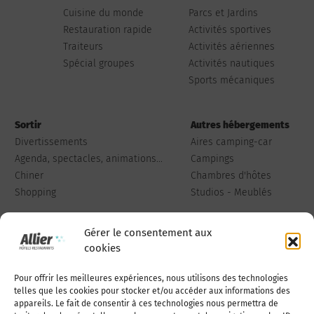
Cuisine du monde
Parcs et Jardins
Restauration rapide
Activités sportives
Traiteurs
Activités aériennes
Spécial groupes
Activités nautiques
Sports mécaniques
Sortir
Autres hébergements
Divertissements
Aires camping-car
Agenda, spectacles, animations...
Campings
Chiner
Chambres d'hôtes
Shopping
Studios - Meublés
Gérer le consentement aux
cookies
Pour offrir les meilleures expériences, nous utilisons des technologies
Qui sommes-nous
Publiez votre annonce
telles que les cookies pour stocker et/ou accéder aux informations des
appareils. Le fait de consentir à ces technologies nous permettra de