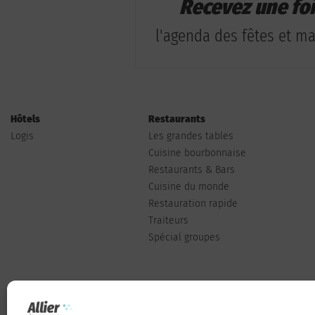
Recevez une fo
l'agenda des fêtes et man
Hôtels
Restaurants
Logis
Les grandes tables
Cuisine bourbonnaise
Restaurants & Bars
Cuisine du monde
Restauration rapide
Traiteurs
Spécial groupes