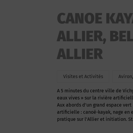
CANOE KAY
ALLIER, BE
ALLIER
Visites et Activités
Aviron
A 5 minutes du centre ville de Vichy, de la randonnée canoë-kayak sur l’allier au « cocktail
eaux vives » sur la rivière artificie
Aux abords d’un grand espace vert 
artificielle : canoë-kayak, nage en 
pratique sur l’Allier et initiation.