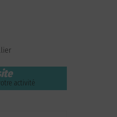
lier
ite
otre activité