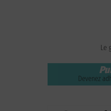
Le 
Pu
Devenez adh