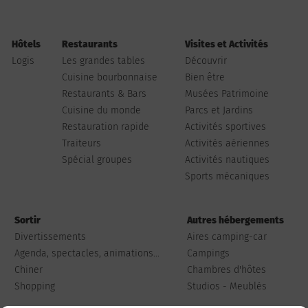
Hôtels
Restaurants
Visites et Activités
Logis
Les grandes tables
Découvrir
Cuisine bourbonnaise
Bien être
Restaurants & Bars
Musées Patrimoine
Cuisine du monde
Parcs et Jardins
Restauration rapide
Activités sportives
Traiteurs
Activités aériennes
Spécial groupes
Activités nautiques
Sports mécaniques
Sortir
Autres hébergements
Divertissements
Aires camping-car
Agenda, spectacles, animations...
Campings
Chiner
Chambres d'hôtes
Shopping
Studios - Meublés