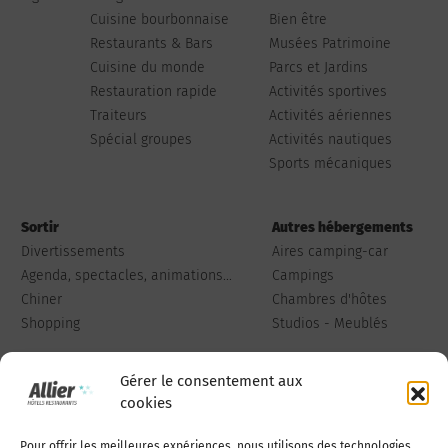
Cuisine bourbonnaise
Bien être
Restaurants & Bars
Musées Patrimoine
Cuisine du monde
Parcs et Jardins
Restauration rapide
Activités sportives
Traiteurs
Activités aériennes
Spécial groupes
Activités nautiques
Sports mécaniques
Sortir
Autres hébergements
Divertissements
Aires camping-car
Agenda, spectacles, animations...
Campings
Chiner
Chambres d'hôtes
Shopping
Studios - Meublés
Gérer le consentement aux
cookies
Pour offrir les meilleures expériences, nous utilisons des technologies