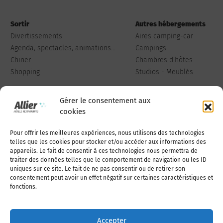
Sortir
Autres hébergements
Divertissements
Aires camping-car
Agenda, spectacles, animations...
Campings
Chiner
Chambres d'hôtes
Shopping
Studios - Meublés
Gérer le consentement aux
cookies
Pour offrir les meilleures expériences, nous utilisons des technologies
Qui sommes-nous
Publiez votre annonce
telles que les cookies pour stocker et/ou accéder aux informations des
appareils. Le fait de consentir à ces technologies nous permettra de
traiter des données telles que le comportement de navigation ou les ID
uniques sur ce site. Le fait de ne pas consentir ou de retirer son
Adhérer à l’association
Nous contacter
consentement peut avoir un effet négatif sur certaines caractéristiques et
fonctions.
Mentions légales
Accepter