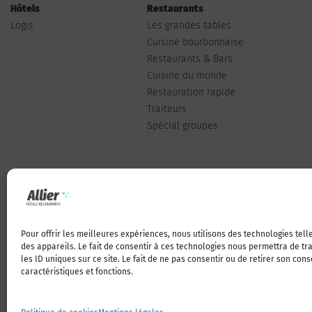
Hôtels
Restaurants
Logis
Les grandes tables
Cuisine bourbonnaise
Restaurants & Bars
Cuisine du monde
Restauration rapide
Traiteurs
Spécial groupes
Pour offrir les meilleures expériences, nous utilisons des technologies tel
Qui sommes-nous
des appareils. Le fait de consentir à ces technologies nous permettra de t
les ID uniques sur ce site. Le fait de ne pas consentir ou de retirer son con
caractéristiques et fonctions.