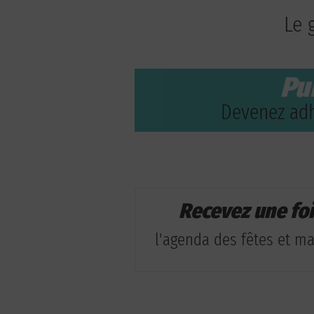
Le 
Pu
Devenez adh
Recevez une fo
l'agenda des fêtes et man