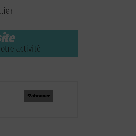
lier
ite
otre activité