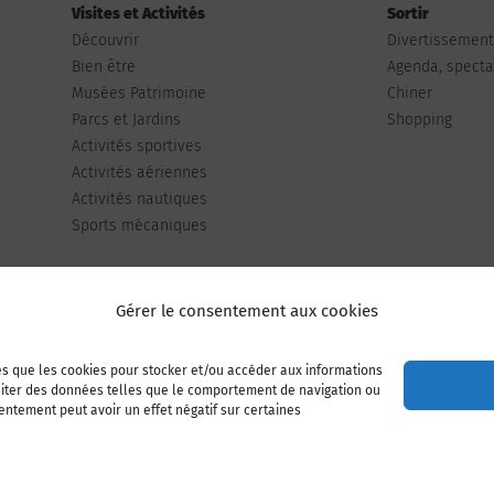
Visites et Activités
Sortir
Découvrir
Divertissemen
Bien être
Agenda, spectac
Musées Patrimoine
Chiner
Parcs et Jardins
Shopping
Activités sportives
Activités aériennes
Activités nautiques
Sports mécaniques
Gérer le consentement aux cookies
les que les cookies pour stocker et/ou accéder aux informations
Publiez votre annonce
Adhérer à l’association
raiter des données telles que le comportement de navigation ou
sentement peut avoir un effet négatif sur certaines
Mentions légales
Politique de cookies (UE)