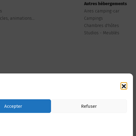
Autres hébergements
ts
Aires camping-car
les, animations...
Campings
Chambres d'hôtes
Studios - Meublés
Nous contacter
Accepter
Refuser