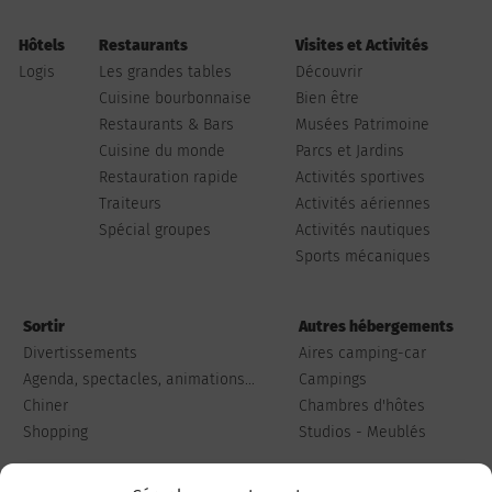
Hôtels
Restaurants
Visites et Activités
Logis
Les grandes tables
Découvrir
Cuisine bourbonnaise
Bien être
Restaurants & Bars
Musées Patrimoine
Cuisine du monde
Parcs et Jardins
Restauration rapide
Activités sportives
Traiteurs
Activités aériennes
Spécial groupes
Activités nautiques
Sports mécaniques
Sortir
Autres hébergements
Divertissements
Aires camping-car
Agenda, spectacles, animations...
Campings
Chiner
Chambres d'hôtes
Shopping
Studios - Meublés