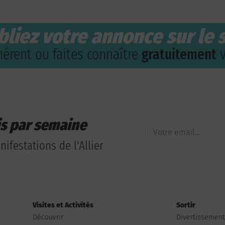
bliez votre annonce sur le s
érent ou faites connaître
gratuitement
v
is par semaine
ifestations de l'Allier
Visites et Activités
Sortir
Découvrir
Divertissemen