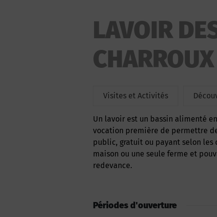
LAVOIR DE
CHARROUX
Visites et Activités
Découv
Un lavoir est un bassin alimenté en eau généralement d’origine naturelle qui a pour
vocation première de permettre de ri
public, gratuit ou payant selon le
maison ou une seule ferme et pouva
redevance.
Périodes d'ouverture