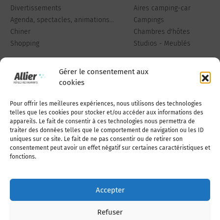
Divertissements
Aires camping-car
Agenda, spectacles, animations...
Campings
Chiner
Chambres d'hôtes
Shopping
Studios - Meublés
Gérer le consentement aux
cookies
Pour offrir les meilleures expériences, nous utilisons des technologies
Qui sommes-nous
Publiez votre annonce
telles que les cookies pour stocker et/ou accéder aux informations des
appareils. Le fait de consentir à ces technologies nous permettra de
traiter des données telles que le comportement de navigation ou les ID
uniques sur ce site. Le fait de ne pas consentir ou de retirer son
Adhérer à l’association
Nous contacter
consentement peut avoir un effet négatif sur certaines caractéristiques et
fonctions.
Mentions légales
Accepter
Politique de cookies (UE)
Refuser