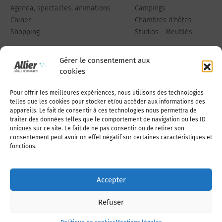
Agenda, spectacles, animations...
Campings
Chiner
Chambres d'hôtes
Shopping
Studios - Meublés
Gérer le consentement aux
cookies
Pour offrir les meilleures expériences, nous utilisons des technologies
Qui sommes-nous
Publiez votre annonce
telles que les cookies pour stocker et/ou accéder aux informations des
appareils. Le fait de consentir à ces technologies nous permettra de
traiter des données telles que le comportement de navigation ou les ID
uniques sur ce site. Le fait de ne pas consentir ou de retirer son
Adhérer à l’association
Nous contacter
consentement peut avoir un effet négatif sur certaines caractéristiques et
fonctions.
Mentions légales
Accepter
Politique de cookies (UE)
Refuser