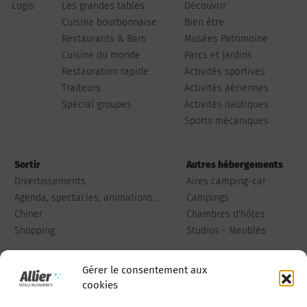
Logis
Les grandes tables
Découvrir
Cuisine bourbonnaise
Bien être
Restaurants & Bars
Musées Patrimoine
Cuisine du monde
Parcs et Jardins
Restauration rapide
Activités sportives
Traiteurs
Activités aériennes
Spécial groupes
Activités nautiques
Sports mécaniques
Sortir
Autres hébergements
Divertissements
Aires camping-car
Agenda, spectacles, animations...
Campings
Chiner
Chambres d'hôtes
Shopping
Studios - Meublés
Gérer le consentement aux
cookies