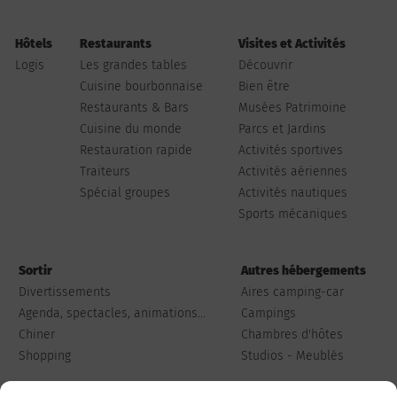
Hôtels
Restaurants
Visites et Activités
Logis
Les grandes tables
Découvrir
Cuisine bourbonnaise
Bien être
Restaurants & Bars
Musées Patrimoine
Cuisine du monde
Parcs et Jardins
Restauration rapide
Activités sportives
Traiteurs
Activités aériennes
Spécial groupes
Activités nautiques
Sports mécaniques
Sortir
Autres hébergements
Divertissements
Aires camping-car
Agenda, spectacles, animations...
Campings
Chiner
Chambres d'hôtes
Shopping
Studios - Meublés