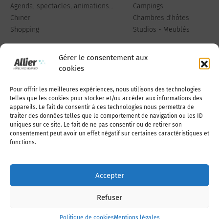
Agenda, spectacles, animations...
Campings
Chiner
Chambres d'hôtes
Shopping
Studios - Meublés
Gérer le consentement aux
cookies
Pour offrir les meilleures expériences, nous utilisons des technologies
Qui sommes-nous
Publiez votre annonce
telles que les cookies pour stocker et/ou accéder aux informations des
appareils. Le fait de consentir à ces technologies nous permettra de
traiter des données telles que le comportement de navigation ou les ID
uniques sur ce site. Le fait de ne pas consentir ou de retirer son
Adhérer à l’association
Nous contacter
consentement peut avoir un effet négatif sur certaines caractéristiques et
fonctions.
Mentions légales
Accepter
Politique de cookies (UE)
Refuser
Politique de cookies
Mentions légales