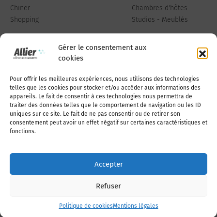
Chiner
Chambres d'hôtes
Shopping
Studios - Meublés
Gérer le consentement aux
cookies
Pour offrir les meilleures expériences, nous utilisons des technologies
Qui sommes-nous
Publiez votre annonce
telles que les cookies pour stocker et/ou accéder aux informations des
appareils. Le fait de consentir à ces technologies nous permettra de
traiter des données telles que le comportement de navigation ou les ID
uniques sur ce site. Le fait de ne pas consentir ou de retirer son
Adhérer à l’association
Nous contacter
consentement peut avoir un effet négatif sur certaines caractéristiques et
fonctions.
Mentions légales
Accepter
Politique de cookies (UE)
Refuser
Politique de cookies
Mentions légales