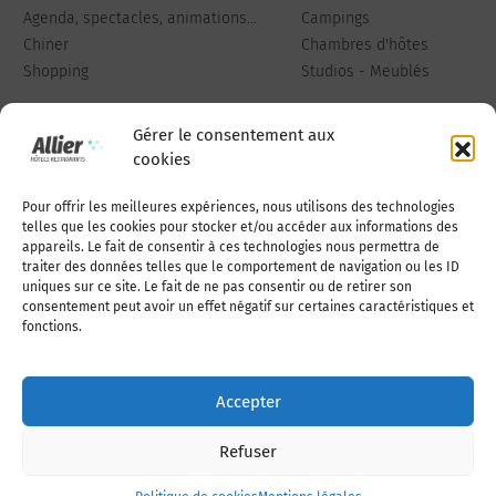
Agenda, spectacles, animations...
Campings
Chiner
Chambres d'hôtes
Shopping
Studios - Meublés
Gérer le consentement aux
cookies
Pour offrir les meilleures expériences, nous utilisons des technologies
Qui sommes-nous
Publiez votre annonce
telles que les cookies pour stocker et/ou accéder aux informations des
appareils. Le fait de consentir à ces technologies nous permettra de
traiter des données telles que le comportement de navigation ou les ID
uniques sur ce site. Le fait de ne pas consentir ou de retirer son
Adhérer à l’association
Nous contacter
consentement peut avoir un effet négatif sur certaines caractéristiques et
fonctions.
Mentions légales
Accepter
Politique de cookies (UE)
Refuser