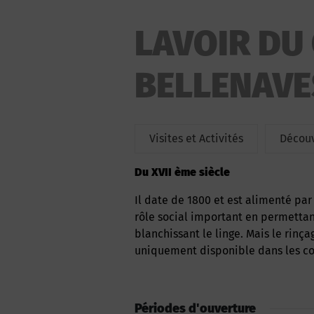
LAVOIR DU
BELLENAVE
Visites et Activités
Découv
du XVII ème siècle
Il date de 1800 et est alimenté par le ruisseau appelé « le Boublon ». Ce lavoir jouait un
rôle social important en permettan
blanchissant le linge. Mais le rinç
uniquement disponible dans les co
Périodes d'ouverture