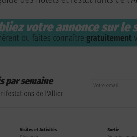
bliez votre annonce sur le s
érent ou faites connaître
gratuitement
v
is par semaine
ifestations de l'Allier
Visites et Activités
Sortir