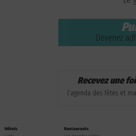
Pu
Devenez adh
Recevez une fo
l'agenda des fêtes et man
Hôtels
Restaurants