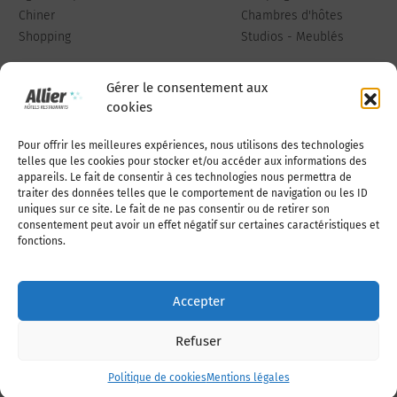
Chiner
Chambres d'hôtes
Shopping
Studios - Meublés
Gérer le consentement aux
cookies
Pour offrir les meilleures expériences, nous utilisons des technologies
Qui sommes-nous
Publiez votre annonce
telles que les cookies pour stocker et/ou accéder aux informations des
appareils. Le fait de consentir à ces technologies nous permettra de
traiter des données telles que le comportement de navigation ou les ID
uniques sur ce site. Le fait de ne pas consentir ou de retirer son
Adhérer à l’association
Nous contacter
consentement peut avoir un effet négatif sur certaines caractéristiques et
fonctions.
Mentions légales
Accepter
Politique de cookies (UE)
Refuser
Politique de cookies
Mentions légales