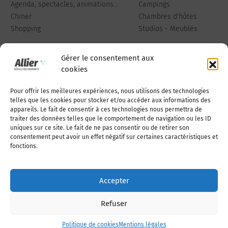
Agenda, spectacles, animations...
Campings
Chiner
Chambres d'hôtes
Shopping
Studios - Meublés
Gérer le consentement aux
cookies
Pour offrir les meilleures expériences, nous utilisons des technologies
Qui sommes-nous
Publiez votre annonce
telles que les cookies pour stocker et/ou accéder aux informations des
appareils. Le fait de consentir à ces technologies nous permettra de
traiter des données telles que le comportement de navigation ou les ID
uniques sur ce site. Le fait de ne pas consentir ou de retirer son
Adhérer à l’association
Nous contacter
consentement peut avoir un effet négatif sur certaines caractéristiques et
fonctions.
Mentions légales
Accepter
Politique de cookies (UE)
Refuser
Politique de cookies
Mentions légales