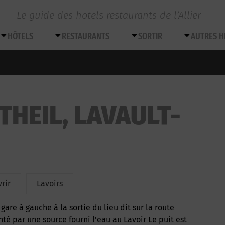
Le guide des hotels restaurants de l’Allier
HÔTELS
RESTAURANTS
SORTIR
AUTRES 
THEIL, LAVAULT-
rir
Lavoirs
té par une source fourni l’eau au Lavoir Le puit est