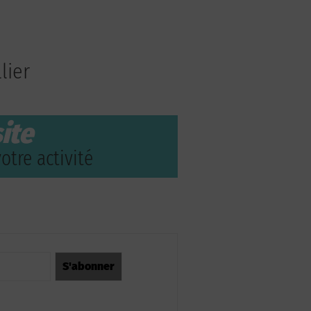
lier
ite
otre activité