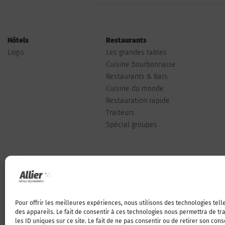
Hôtels
Restaurants
Logis
Les grandes tables
Cuisine bourbonnaise
Restaurants & Bars
Cuisine du monde
Restauration rapide
Traiteurs
Spécial groupes
Pour offrir les meilleures expériences, nous utilisons des technologies tel
Qui sommes-nous
des appareils. Le fait de consentir à ces technologies nous permettra de t
les ID uniques sur ce site. Le fait de ne pas consentir ou de retirer son con