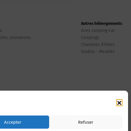
Autres hébergements
ts
Aires camping-car
les, animations...
Campings
Chambres d'hôtes
Studios - Meublés
Nous contacter
Accepter
Refuser