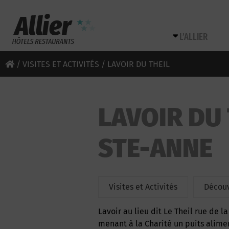
L’ALLIER
/
VISITES ET ACTIVITÉS
/ LAVOIR DU THEIL
LAVOIR DU 
STE-ANNE
Visites et Activités
Découv
Lavoir au lieu dit Le Theil rue de la gare à gauche à la sortie du lieu dit sur la route
menant à la Charité un puits alimen