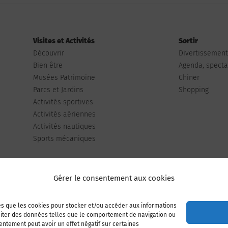
Visites et Activités
Sortir
Découvrir
Divertissemen
Bien être
Agenda, spectac
Musées Patrimoine
Chiner
Parcs et Jardins
Shopping
Activités sportives
Activités aériennes
Activités nautiques
Sports mécaniques
Gérer le consentement aux cookies
les que les cookies pour stocker et/ou accéder aux informations
Publiez votre annonce
Adhérer à l’association
raiter des données telles que le comportement de navigation ou
sentement peut avoir un effet négatif sur certaines