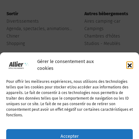
Sortir
Autres hébergements
Divertissements
Aires camping-car
Agenda, spectacles, animations...
Campings
Chiner
Chambres d'hôtes
Shopping
Studios - Meublés
Gérer le consentement aux
cookies
Pour offrir les meilleures expériences, nous utilisons des technologies
Qui sommes-nous
Publiez votre annonce
telles que les cookies pour stocker et/ou accéder aux informations des
appareils. Le fait de consentir à ces technologies nous permettra de
traiter des données telles que le comportement de navigation ou les ID
uniques sur ce site. Le fait de ne pas consentir ou de retirer son
Adhérer à l’association
Nous contacter
consentement peut avoir un effet négatif sur certaines caractéristiques et
fonctions.
Mentions légales
Accepter