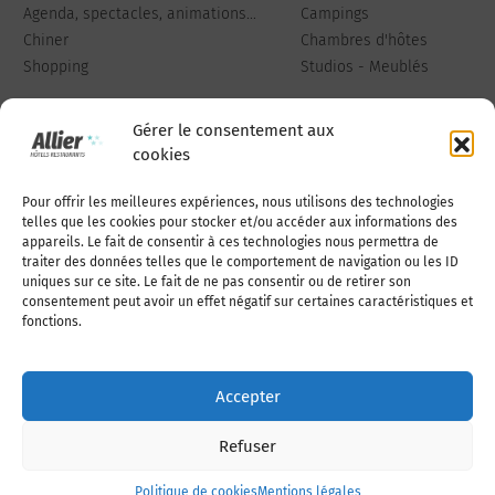
Agenda, spectacles, animations...
Campings
Chiner
Chambres d'hôtes
Shopping
Studios - Meublés
Gérer le consentement aux
cookies
Pour offrir les meilleures expériences, nous utilisons des technologies
Qui sommes-nous
Publiez votre annonce
telles que les cookies pour stocker et/ou accéder aux informations des
appareils. Le fait de consentir à ces technologies nous permettra de
traiter des données telles que le comportement de navigation ou les ID
uniques sur ce site. Le fait de ne pas consentir ou de retirer son
Adhérer à l’association
Nous contacter
consentement peut avoir un effet négatif sur certaines caractéristiques et
fonctions.
Mentions légales
Accepter
Politique de cookies (UE)
Refuser
Politique de cookies
Mentions légales