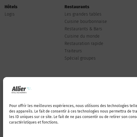
Hôtels
Restaurants
Logis
Les grandes tables
Cuisine bourbonnaise
Restaurants & Bars
Cuisine du monde
Restauration rapide
Traiteurs
Spécial groupes
Pour offrir les meilleures expériences, nous utilisons des technologies tel
Qui sommes-nous
des appareils. Le fait de consentir à ces technologies nous permettra de t
les ID uniques sur ce site. Le fait de ne pas consentir ou de retirer son con
caractéristiques et fonctions.