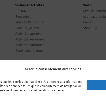
Visites et Activités
Sortir
Découvrir
Divertissemen
Bien être
Agenda, spectac
Musées Patrimoine
Chiner
Parcs et Jardins
Shopping
Activités sportives
Activités aériennes
Activités nautiques
Sports mécaniques
Gérer le consentement aux cookies
les que les cookies pour stocker et/ou accéder aux informations
Publiez votre annonce
Adhérer à l’association
raiter des données telles que le comportement de navigation ou
sentement peut avoir un effet négatif sur certaines
Mentions légales
Politique de cookies (UE)