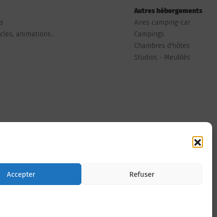
Autres hébergements
ts
Aires camping-car
les, animations...
Campings
Chambres d'hôtes
Studios - Meublés
Nous contacter
Accepter
Refuser