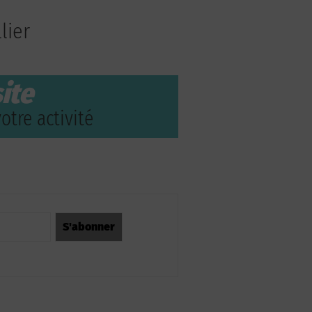
lier
ite
otre activité