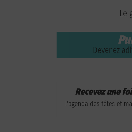
Le 
Pu
Devenez adh
Recevez une fo
l'agenda des fêtes et man