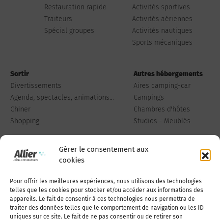
Restauration rapide
Activités sportives
Traiteurs
Activités aériennes
Spécial groupes
Activités nautiques
Sports mécaniques
Sortir
Autres hébergements
Divertissements
Aires camping-car
Agenda, spectacles, animations...
Campings
Chiner
Chambres d'hôtes
Shopping
Studios - Meublés
Gérer le consentement aux
cookies
Pour offrir les meilleures expériences, nous utilisons des technologies
Qui sommes-nous
Publiez votre annonce
telles que les cookies pour stocker et/ou accéder aux informations des
appareils. Le fait de consentir à ces technologies nous permettra de
traiter des données telles que le comportement de navigation ou les ID
uniques sur ce site. Le fait de ne pas consentir ou de retirer son