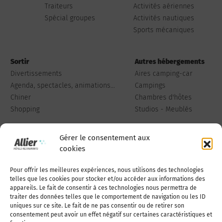
Traiteurs
Activités aériennes
Spécial groupes
Activités nautiques
Sports mécaniques
Sortir
Autres hébergements
Divertissements
Aires camping-car
Agenda, spectacles, animations...
Campings
Chiner
Chambres d'hôtes
Shopping
Studios - Meublés
Gérer le consentement aux
cookies
Pour offrir les meilleures expériences, nous utilisons des technologies
Qui sommes-nous
Publiez votre annonce
telles que les cookies pour stocker et/ou accéder aux informations des
appareils. Le fait de consentir à ces technologies nous permettra de
traiter des données telles que le comportement de navigation ou les ID
uniques sur ce site. Le fait de ne pas consentir ou de retirer son
Adhérer à l’association
Nous contacter
consentement peut avoir un effet négatif sur certaines caractéristiques et