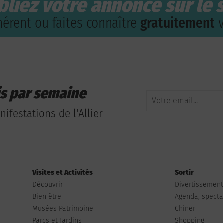
bliez votre annonce sur le s
érent ou faites connaître
gratuitement
v
is par semaine
ifestations de l'Allier
Visites et Activités
Sortir
Découvrir
Divertissemen
Bien être
Agenda, spectac
Musées Patrimoine
Chiner
Parcs et Jardins
Shopping