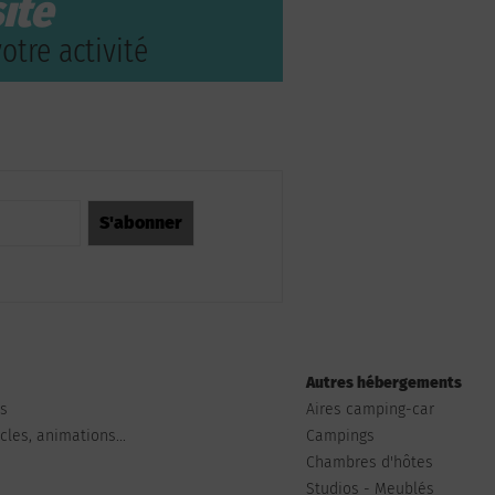
ite
otre activité
Autres hébergements
ts
Aires camping-car
les, animations...
Campings
Chambres d'hôtes
Studios - Meublés