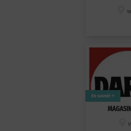
Y
En savoir +
MAGASIN
V