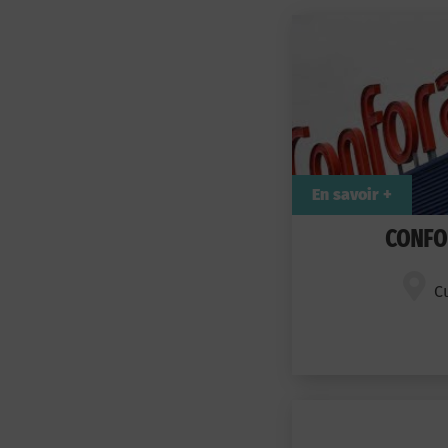
En savoir +
CONF
C