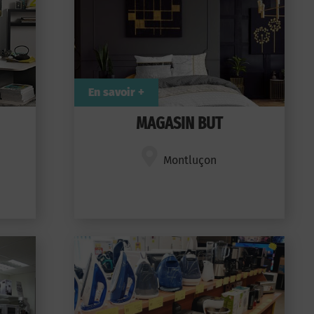
En savoir +
MAGASIN BUT
Montluçon