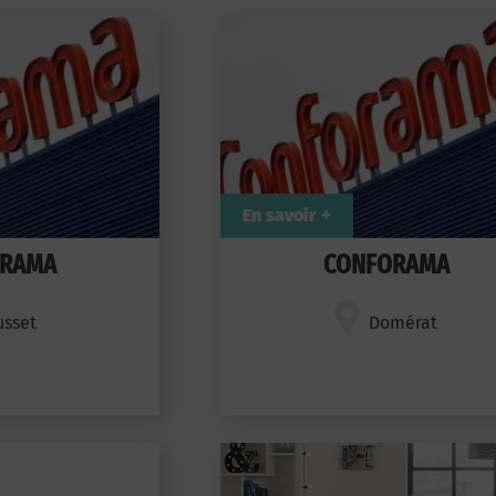
En savoir +
ORAMA
CONFORAMA
usset
Domérat