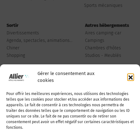
Sports mécaniques
Sortir
Autres hébergements
Divertissements
Aires camping-car
Agenda, spectacles, animations...
Campings
Chiner
Chambres d'hôtes
Shopping
Studios - Meublés
Gérer le consentement aux
cookies
Pour offrir les meilleures expériences, nous utilisons des technologies
Qui sommes-nous
Publiez votre annonce
telles que les cookies pour stocker et/ou accéder aux informations des
appareils. Le fait de consentir à ces technologies nous permettra de
traiter des données telles que le comportement de navigation ou les ID
uniques sur ce site. Le fait de ne pas consentir ou de retirer son
Adhérer à l’association
Nous contacter
consentement peut avoir un effet négatif sur certaines caractéristiques et
fonctions.
Mentions légales