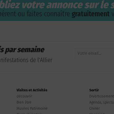
bliez votre annonce sur le s
érent ou faites connaître
gratuitement
v
is par semaine
ifestations de l'Allier
Visites et Activités
Sortir
Découvrir
Divertissemen
Bien être
Agenda, spectac
Musées Patrimoine
Chiner