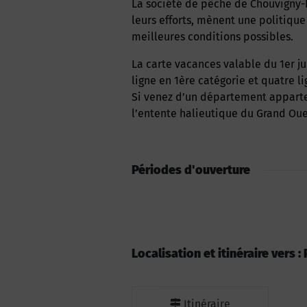
La société de pêche de Chouvigny-Ebreuil et le Conseil Supérieur de la Pêche, grâce à
leurs efforts, mènent une politiqu
meilleures conditions possibles.
La carte vacances valable du 1er juin au 30 septembre vous permet de pêcher avec une
ligne en 1ère catégorie et quatre li
Si venez d’un département apparte
l’entente halieutique du Grand Ouest
Périodes d'ouverture
Localisation et itinéraire vers 
Itinéraire