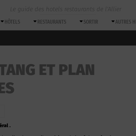
Le guide des hotels restaurants de l’Allier
HÔTELS
RESTAURANTS
SORTIR
AUTRES 
ETANG ET PLAN
ES
ral .