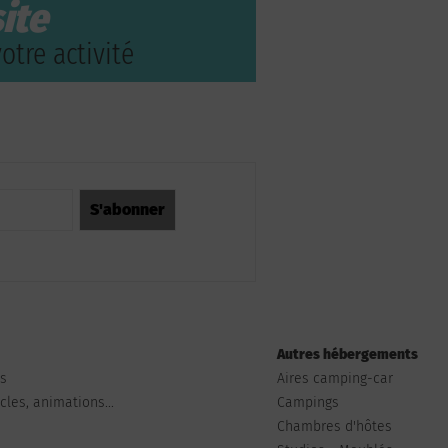
ite
otre activité
Autres hébergements
ts
Aires camping-car
les, animations...
Campings
Chambres d'hôtes