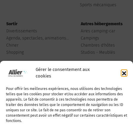
Sports mécaniques
Sortir
Autres hébergements
Divertissements
Aires camping-car
Agenda, spectacles, animations...
Campings
Chiner
Chambres d'hôtes
Shopping
Studios - Meublés
Gérer le consentement aux
cookies
Pour offrir les meilleures expériences, nous utilisons des technologies
Qui sommes-nous
Publiez votre annonce
telles que les cookies pour stocker et/ou accéder aux informations des
appareils. Le fait de consentir à ces technologies nous permettra de
traiter des données telles que le comportement de navigation ou les ID
uniques sur ce site. Le fait de ne pas consentir ou de retirer son
Adhérer à l’association
Nous contacter
consentement peut avoir un effet négatif sur certaines caractéristiques et
fonctions.
Mentions légales