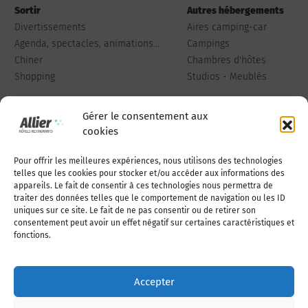
Sortir
Autres hébergements
Divertissements
Aires camping-car
Agenda, spectacles, animations...
Campings
Chiner
Chambres d'hôtes
Shopping
Studios - Meublés
Gérer le consentement aux
cookies
Pour offrir les meilleures expériences, nous utilisons des technologies
Qui sommes-nous
Publiez votre annonce
telles que les cookies pour stocker et/ou accéder aux informations des
appareils. Le fait de consentir à ces technologies nous permettra de
traiter des données telles que le comportement de navigation ou les ID
uniques sur ce site. Le fait de ne pas consentir ou de retirer son
Adhérer à l’association
Nous contacter
consentement peut avoir un effet négatif sur certaines caractéristiques et
fonctions.
Mentions légales
Accepter
Politique de cookies (UE)