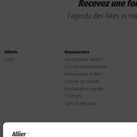
Recevez une fo
l'agenda des fêtes et man
Hôtels
Restaurants
Logis
Les grandes tables
Cuisine bourbonnaise
Restaurants & Bars
Cuisine du monde
Restauration rapide
Traiteurs
Spécial groupes