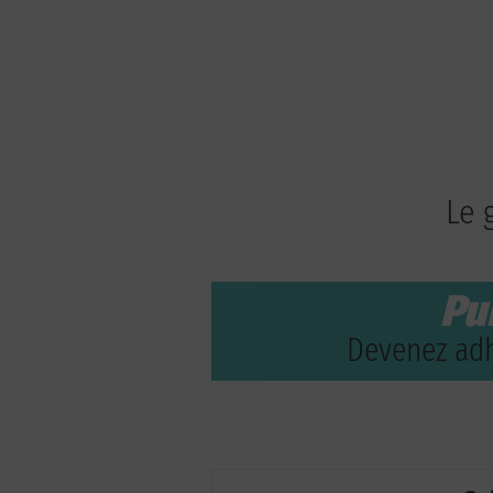
Le 
Pu
Devenez adh