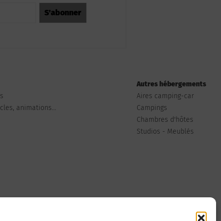
Autres hébergements
ts
Aires camping-car
les, animations...
Campings
Chambres d'hôtes
Studios - Meublés