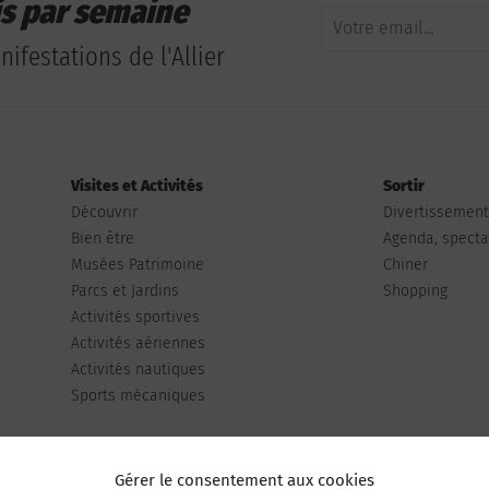
is par semaine
ifestations de l'Allier
Visites et Activités
Sortir
Découvrir
Divertissemen
Bien être
Agenda, spectac
Musées Patrimoine
Chiner
Parcs et Jardins
Shopping
Activités sportives
Activités aériennes
Activités nautiques
Sports mécaniques
Gérer le consentement aux cookies