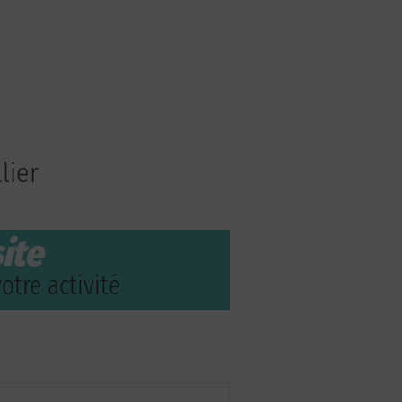
lier
ite
otre activité