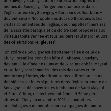
de Souvigny à Cluny, eurent l’autorisation auprès des
moines de Souvigny, d’ériger leurs tombeaux dans
l’église prieurale ; Souvigny, « Berceau des Bourbons »
devient ainsi « Nécropole des ducs de Bourbons ». Les
visites commentées de l’église, des chapelles funéraires,
de la sacristie baroque et du cloître sont proposées aux
visiteurs toute l’année et tous les jours (sauf mardi et lors
des célébrations religieuses).
L’histoire de Souvigny est étroitement liée à celle de
Cluny : première donation faîte à l’Abbaye, Souvigny
devient Fille aînée de Cluny et deux saints abbés, Mayeul
et Odilon y sont inhumés ; des rois des Papes et de
nombreux pèlerins, viendront se recueillirent au cours
des siècles sur leurs sépultures dans l’église prieurale de
Souvigny. La découverte des tombeaux de Saint Mayeul
et Saint Odilon, respectivement 4ème et 5ème père
abbés de Cluny en novembre 2001, a conduit les
archéologues à mener plusieurs campagnes de fouille.