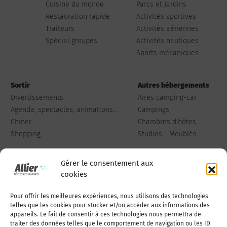
Cuisine du monde
Parcs et Jardins
Restauration rapide
Activités sportives
Traiteurs
Activités aériennes
Spécial groupes
Activités nautiques
Sports mécaniques
Sortir
Autres hébergements
Divertissements
Aires camping-car
Agenda, spectacles, animations...
Campings
Chiner
Chambres d'hôtes
Shopping
Studios - Meublés
Gérer le consentement aux
cookies
Pour offrir les meilleures expériences, nous utilisons des technologies
Qui sommes-nous
Publiez votre annonce
telles que les cookies pour stocker et/ou accéder aux informations des
appareils. Le fait de consentir à ces technologies nous permettra de
traiter des données telles que le comportement de navigation ou les ID