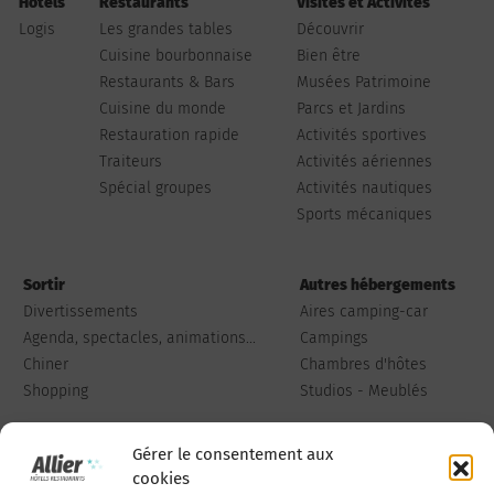
Hôtels
Restaurants
Visites et Activités
Logis
Les grandes tables
Découvrir
Cuisine bourbonnaise
Bien être
Restaurants & Bars
Musées Patrimoine
Cuisine du monde
Parcs et Jardins
Restauration rapide
Activités sportives
Traiteurs
Activités aériennes
Spécial groupes
Activités nautiques
Sports mécaniques
Sortir
Autres hébergements
Divertissements
Aires camping-car
Agenda, spectacles, animations...
Campings
Chiner
Chambres d'hôtes
Shopping
Studios - Meublés
Gérer le consentement aux
cookies