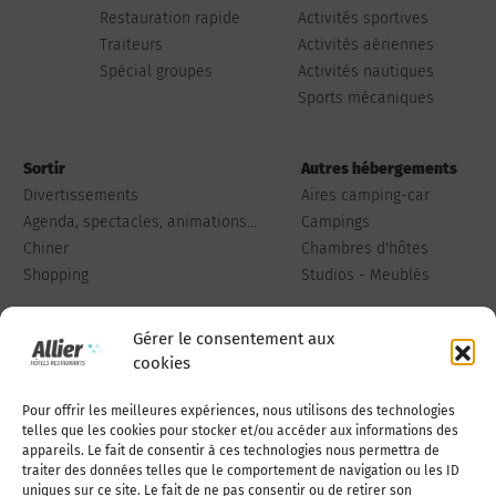
Restauration rapide
Activités sportives
Traiteurs
Activités aériennes
Spécial groupes
Activités nautiques
Sports mécaniques
Sortir
Autres hébergements
Divertissements
Aires camping-car
Agenda, spectacles, animations...
Campings
Chiner
Chambres d'hôtes
Shopping
Studios - Meublés
Gérer le consentement aux
cookies
Pour offrir les meilleures expériences, nous utilisons des technologies
Qui sommes-nous
Publiez votre annonce
telles que les cookies pour stocker et/ou accéder aux informations des
appareils. Le fait de consentir à ces technologies nous permettra de
traiter des données telles que le comportement de navigation ou les ID
uniques sur ce site. Le fait de ne pas consentir ou de retirer son