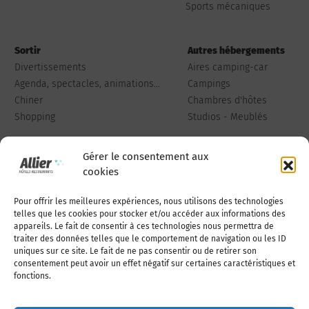
Sports mécaniques
Sortir
Autres hébergements
Divertissements
Aires camping-car
Agenda, spectacles, animations...
Campings
Chiner
Chambres d'hôtes
Shopping
Studios - Meublés
Gérer le consentement aux
cookies
Pour offrir les meilleures expériences, nous utilisons des technologies
Qui sommes-nous
Publiez votre annonce
telles que les cookies pour stocker et/ou accéder aux informations des
appareils. Le fait de consentir à ces technologies nous permettra de
traiter des données telles que le comportement de navigation ou les ID
uniques sur ce site. Le fait de ne pas consentir ou de retirer son
Adhérer à l’association
Nous contacter
consentement peut avoir un effet négatif sur certaines caractéristiques et
fonctions.
Mentions légales