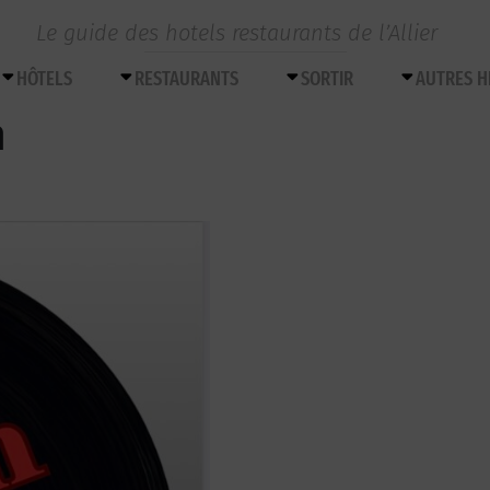
Le guide des hotels restaurants de l’Allier
HÔTELS
RESTAURANTS
SORTIR
AUTRES 
n