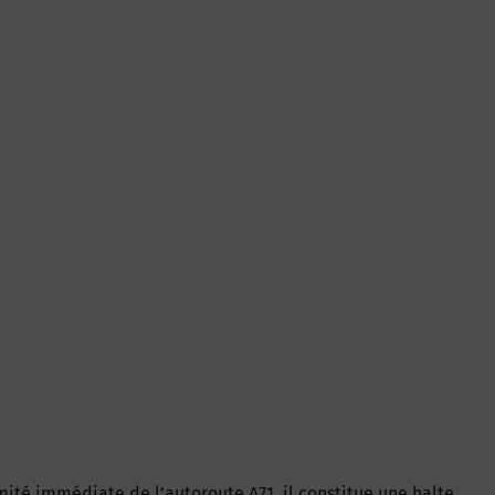
ité immédiate de l’autoroute A71, il constitue une halte