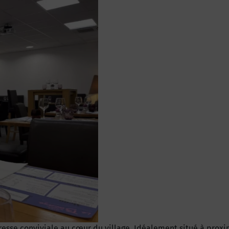
esse conviviale au cœur du village. Idéalement situé à proxim