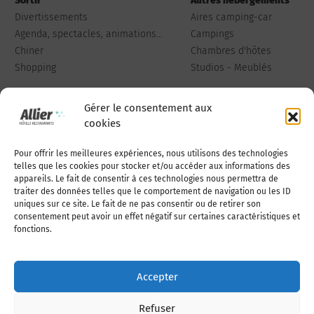
Sortir
Autres hébergements
Divertissements
Aires camping-car
Agenda, spectacles, animations...
Campings
Chiner
Chambres d'hôtes
Shopping
Studios - Meublés
Gérer le consentement aux
cookies
Pour offrir les meilleures expériences, nous utilisons des technologies
Qui sommes-nous
Publiez votre annonce
telles que les cookies pour stocker et/ou accéder aux informations des
appareils. Le fait de consentir à ces technologies nous permettra de
traiter des données telles que le comportement de navigation ou les ID
uniques sur ce site. Le fait de ne pas consentir ou de retirer son
Adhérer à l’association
Nous contacter
consentement peut avoir un effet négatif sur certaines caractéristiques et
fonctions.
Mentions légales
Accepter
Politique de cookies (UE)
Refuser