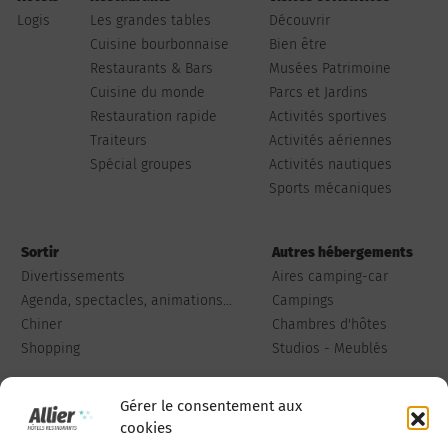
Logis
Les grandes tables
Découvrir
Cuisine bourbonnaise
Bien être
Restaurants & Bars
Musées Patrimoine
Cuisine du monde
Parcs et Jardins
Restauration rapide
Activités sportives
Traiteurs
Activités aériennes
Spécial groupes
Activités nautiques
Sports mécaniques
Sortir
Autres hébergements
Divertissements
Aires camping-car
Agenda, spectacles, animations...
Campings
Chiner
Chambres d'hôtes
Shopping
Studios - Meublés
Gérer le consentement aux
cookies