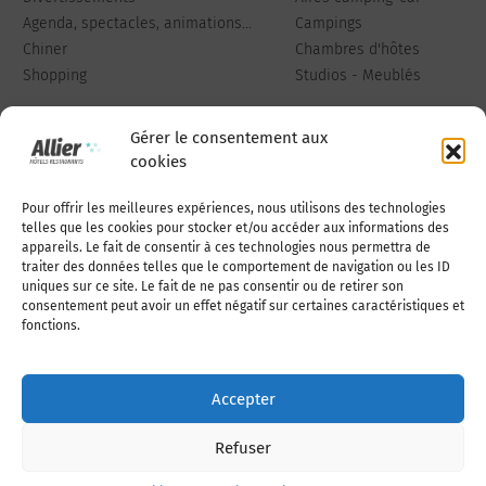
Agenda, spectacles, animations...
Campings
Chiner
Chambres d'hôtes
Shopping
Studios - Meublés
Gérer le consentement aux
cookies
Pour offrir les meilleures expériences, nous utilisons des technologies
Qui sommes-nous
Publiez votre annonce
telles que les cookies pour stocker et/ou accéder aux informations des
appareils. Le fait de consentir à ces technologies nous permettra de
traiter des données telles que le comportement de navigation ou les ID
uniques sur ce site. Le fait de ne pas consentir ou de retirer son
Adhérer à l’association
Nous contacter
consentement peut avoir un effet négatif sur certaines caractéristiques et
fonctions.
Mentions légales
Accepter
Politique de cookies (UE)
Refuser