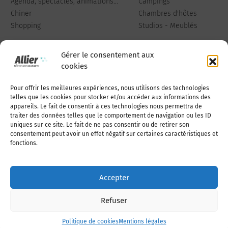
Agenda, spectacles, animations...
Campings
Chiner
Chambres d'hôtes
Shopping
Studios - Meublés
Gérer le consentement aux
cookies
Pour offrir les meilleures expériences, nous utilisons des technologies
Qui sommes-nous
Publiez votre annonce
telles que les cookies pour stocker et/ou accéder aux informations des
appareils. Le fait de consentir à ces technologies nous permettra de
traiter des données telles que le comportement de navigation ou les ID
uniques sur ce site. Le fait de ne pas consentir ou de retirer son
Adhérer à l’association
Nous contacter
consentement peut avoir un effet négatif sur certaines caractéristiques et
fonctions.
Mentions légales
Accepter
Politique de cookies (UE)
Refuser
Politique de cookies
Mentions légales