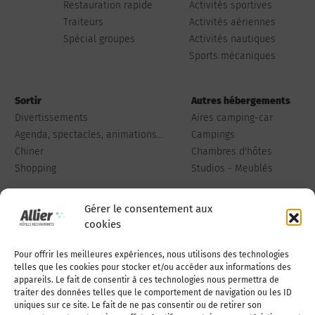
Restauration rapide
Activités sportives
Traiteurs
Activités aériennes
Spécial groupes
Activités nautiques
Sports mécaniques
Sortir
Autres hébergements
Divertissements
Aires camping-car
Agenda, spectacles, animations...
Campings
Chiner
Chambres d'hôtes
Shopping
Studios - Meublés
Gérer le consentement aux
cookies
Pour offrir les meilleures expériences, nous utilisons des technologies
Qui sommes-nous
Publiez votre annonce
telles que les cookies pour stocker et/ou accéder aux informations des
appareils. Le fait de consentir à ces technologies nous permettra de
traiter des données telles que le comportement de navigation ou les ID
uniques sur ce site. Le fait de ne pas consentir ou de retirer son
Adhérer à l’association
Nous contacter