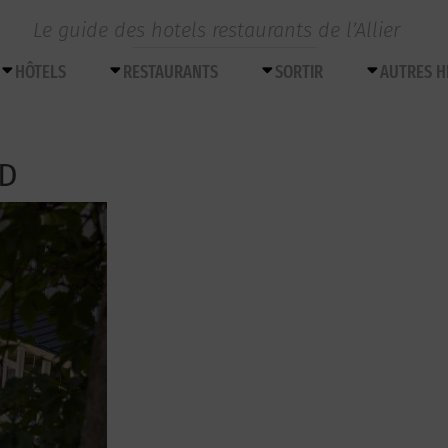
Le guide des hotels restaurants de l’Allier
HÔTELS
RESTAURANTS
SORTIR
AUTRES 
ND