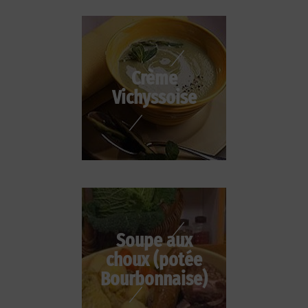
Crème
Vichyssoise
Soupe aux
choux (potée
Bourbonnaise)