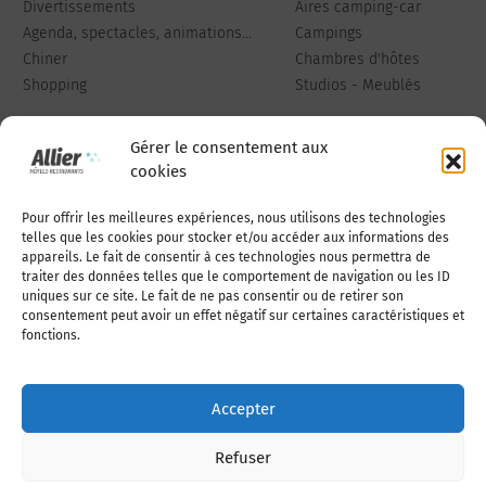
Divertissements
Aires camping-car
Agenda, spectacles, animations...
Campings
Chiner
Chambres d'hôtes
Shopping
Studios - Meublés
Gérer le consentement aux
cookies
Pour offrir les meilleures expériences, nous utilisons des technologies
Qui sommes-nous
Publiez votre annonce
telles que les cookies pour stocker et/ou accéder aux informations des
appareils. Le fait de consentir à ces technologies nous permettra de
traiter des données telles que le comportement de navigation ou les ID
uniques sur ce site. Le fait de ne pas consentir ou de retirer son
Adhérer à l’association
Nous contacter
consentement peut avoir un effet négatif sur certaines caractéristiques et
fonctions.
Mentions légales
Accepter
Politique de cookies (UE)
Refuser