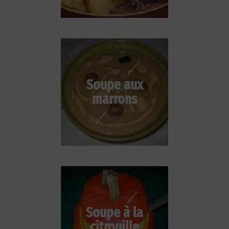
Soupe aux
marrons
Soupe à la
citrouille