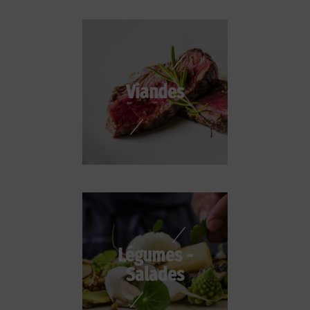
Viandes
Légumes -
Salades