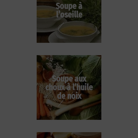
Soupe à
l’oseille
Soupe aux
choux à l’huile
de noix