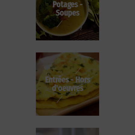
Potages -
Soupes
Entrées - Hors
d'oeuvres