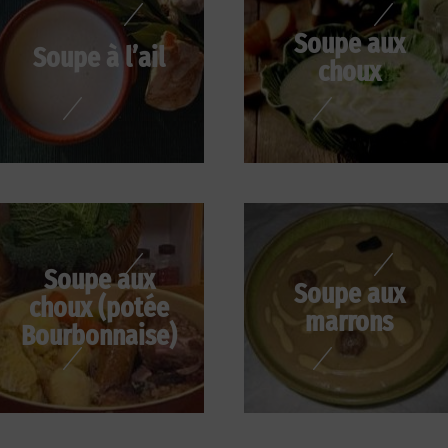
Soupe aux
Soupe à l’ail
choux
Soupe aux
Soupe aux
choux (potée
marrons
Bourbonnaise)