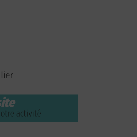
lier
ite
otre activité