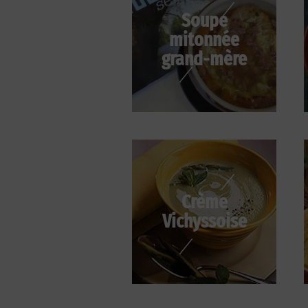
Soupe
mitonnée
grand-mère
Crème
Vichyssoise