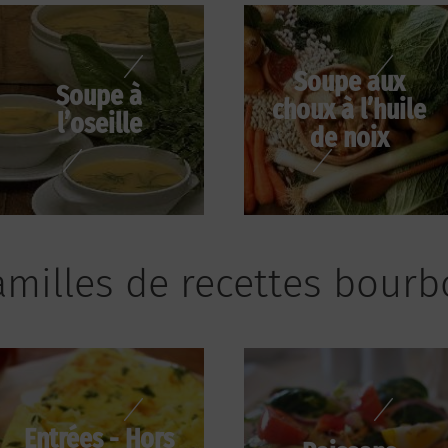
Soupe aux
Soupe à
choux à l’huile
l’oseille
de noix
amilles de recettes bour
Entrées - Hors