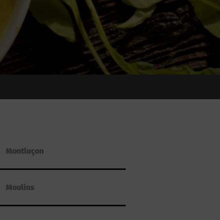
Montluçon
Moulins