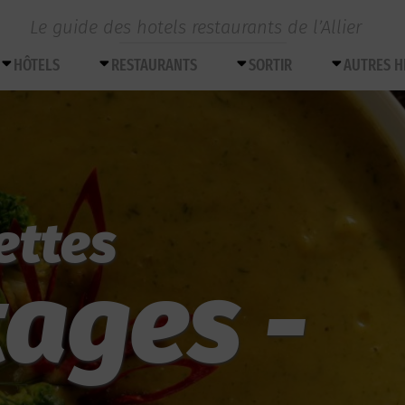
Le guide des hotels restaurants de l’Allier
HÔTELS
RESTAURANTS
SORTIR
AUTRES 
ettes
ages -