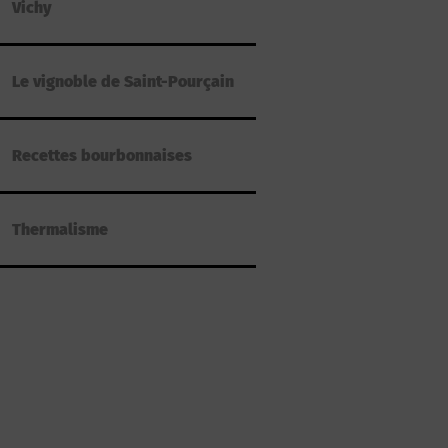
Vichy
Le vignoble de Saint-Pourçain
Recettes bourbonnaises
Thermalisme