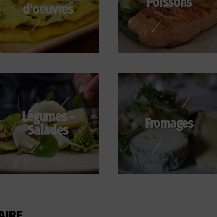
Poissons
d'oeuvres
Légumes -
Fromages
Salades
AIRE