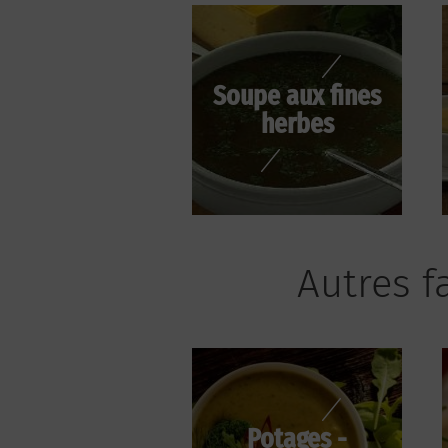
Soupe aux fines
herbes
Autres f
Potages -