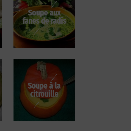
Soupe aux
fanes de radis
Soupe à la
citrouille