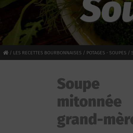
So
/
LES RECETTES BOURBONNAISES
/
POTAGES - SOUPES
/ 
Soupe
mitonnée
grand-mèr