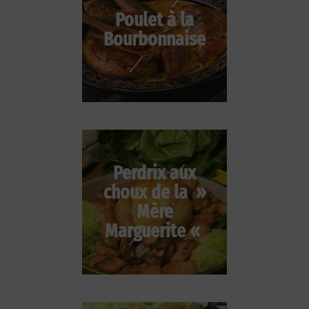
Poulet à la
Bourbonnaise
Perdrix aux
choux de la »
Mère
Marguerite «