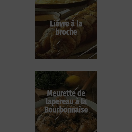
Lièvre à la
broche
Meurette de
lapereau à la
Bourbonnaise