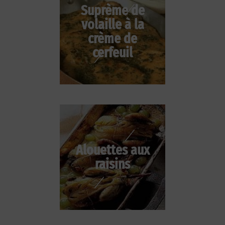
Suprème de
volaille à la
crème de
cerfeuil
Alouettes aux
raisins