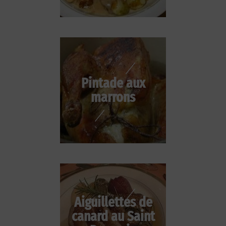
Pintade aux
marrons
Aiguillettes de
canard au Saint