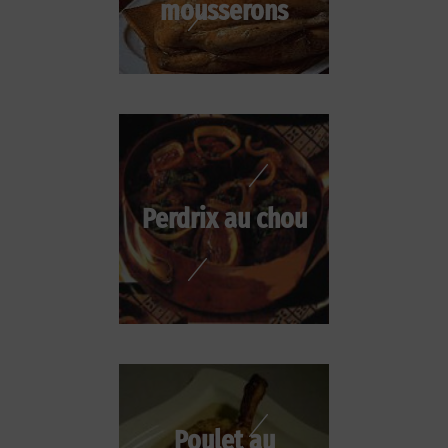
mousserons
Perdrix au chou
Poulet au