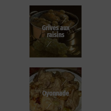
Grives aux
raisins
Oyonnade