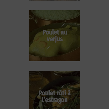
Poulet au
verjus
Poulet rôti à
l’estragon