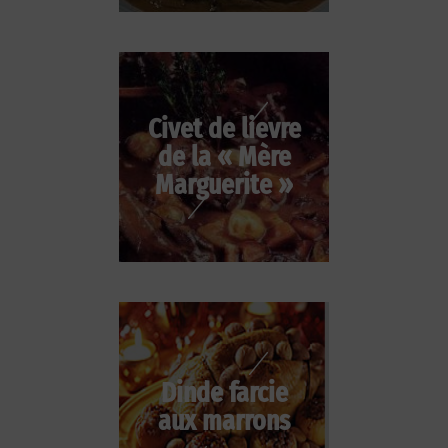
Civet de lievre
de la « Mère
Marguerite »
Dinde farcie
aux marrons