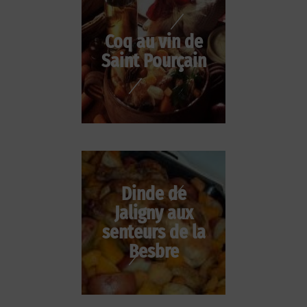
Coq au vin de
Saint Pourçain
Dinde de
Jaligny aux
senteurs de la
Besbre