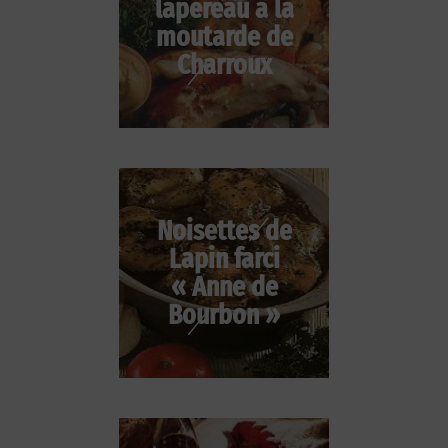
lapereau à la
moutarde de
Charroux
Noisettes de
Lapin farci
« Anne de
Bourbon »