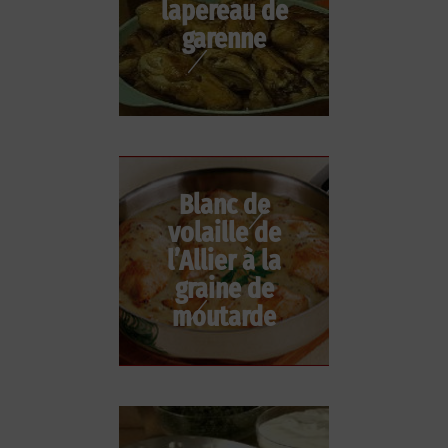
lapereau de
garenne
Blanc de
volaille de
l’Allier à la
graine de
moutarde