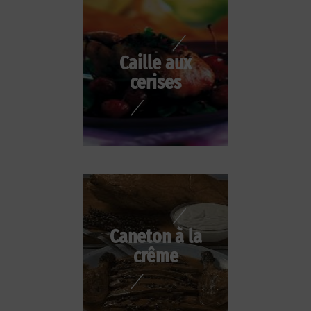
Caille aux
cerises
Caneton à la
crême