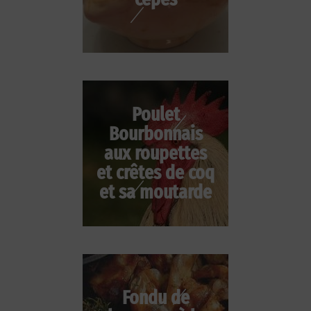
Poulet
Bourbonnais
aux roupettes
et crêtes de coq
et sa moutarde
Fondu de