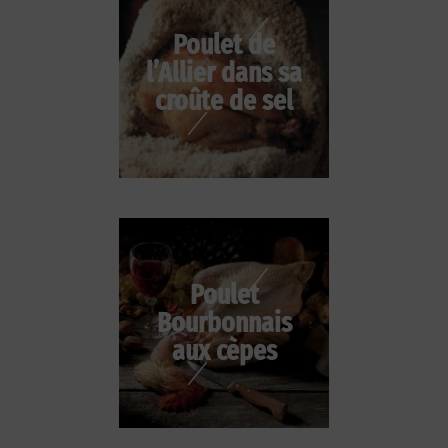
Poulet de
l’Allier dans sa
croûte de sel
Poulet
Bourbonnais
aux cèpes