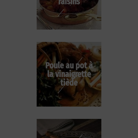
raisins
Poule au pot à
la vinaigrette
tiède