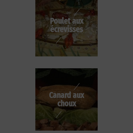
Poulet aux
écrevisses
Canard aux
choux