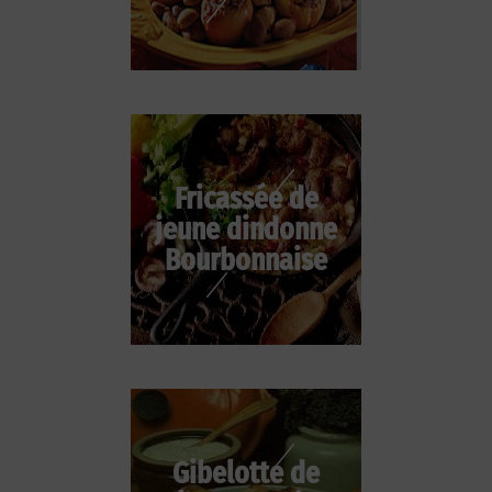
Fricassée de
jeune dindonne
Bourbonnaise
Gibelotte de