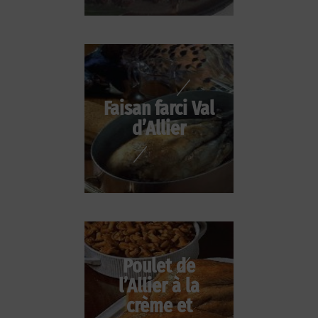
Faisan farci Val
d’Allier
Poulet de
l’Allier à la
crème et