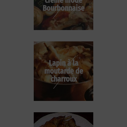
crème mode
Bourbonnaise
Lapin à la
moutarde de
charroux